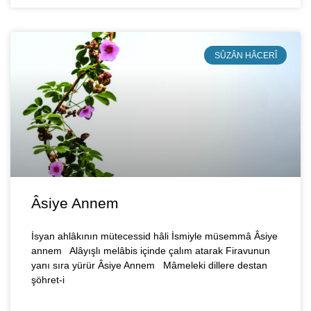
SÛZÂN HÂCERÎ
Âsiye Annem
İsyan ahlâkının mütecessid hâli İsmiyle müsemmâ Âsiye
annem Alâyışlı melâbis içinde çalım atarak Firavunun
yanı sıra yürür Âsiye Annem Mâmeleki dillere destan
şöhret-i