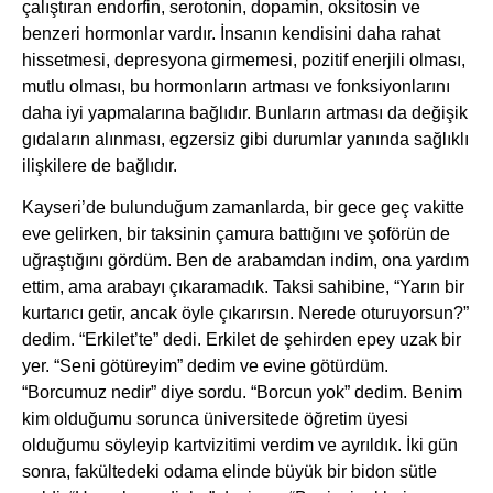
çalıştıran endorfin, serotonin, dopamin, oksitosin ve
benzeri hormonlar vardır. İnsanın kendisini daha rahat
hissetmesi, depresyona girmemesi, pozitif enerjili olması,
mutlu olması, bu hormonların artması ve fonksiyonlarını
daha iyi yapmalarına bağlıdır. Bunların artması da değişik
gıdaların alınması, egzersiz gibi durumlar yanında sağlıklı
ilişkilere de bağlıdır.
Kayseri’de bulunduğum zamanlarda, bir gece geç vakitte
eve gelirken, bir taksinin çamura battığını ve şoförün de
uğraştığını gördüm. Ben de arabamdan indim, ona yardım
ettim, ama arabayı çıkaramadık. Taksi sahibine, “Yarın bir
kurtarıcı getir, ancak öyle çıkarırsın. Nerede oturuyorsun?”
dedim. “Erkilet’te” dedi. Erkilet de şehirden epey uzak bir
yer. “Seni götüreyim” dedim ve evine götürdüm.
“Borcumuz nedir” diye sordu. “Borcun yok” dedim. Benim
kim olduğumu sorunca üniversitede öğretim üyesi
olduğumu söyleyip kartvizitimi verdim ve ayrıldık. İki gün
sonra, fakültedeki odama elinde büyük bir bidon sütle