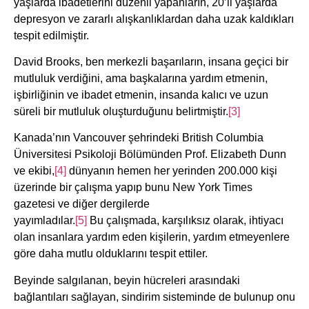
yaşlarda ibadetlerini düzenli yapanların, 20’li yaşlarda
depresyon ve zararlı alışkanlıklardan daha uzak kaldıkları
tespit edilmiştir.
David Brooks, ben merkezli başarıların, insana geçici bir
mutluluk verdiğini, ama başkalarına yardım etmenin,
işbirliğinin ve ibadet etmenin, insanda kalıcı ve uzun
süreli bir mutluluk oluşturduğunu belirtmiştir.
[3]
Kanada’nın Vancouver şehrindeki British Columbia
Üniversitesi Psikoloji Bölümünden Prof. Elizabeth Dunn
ve ekibi,
[4]
dünyanın hemen her yerinden 200.000 kişi
üzerinde bir çalışma yapıp bunu New York Times
gazetesi ve diğer dergilerde
yayımladılar.
[5]
Bu çalışmada, karşılıksız olarak, ihtiyacı
olan insanlara yardım eden kişilerin, yardım etmeyenlere
göre daha mutlu olduklarını tespit ettiler.
Beyinde salgılanan, beyin hücreleri arasındaki
bağlantıları sağlayan, sindirim sisteminde de bulunup onu