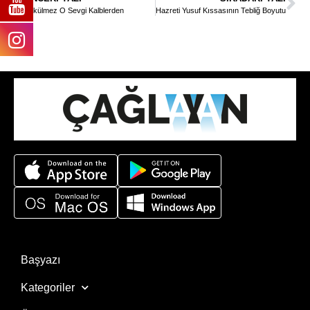
Sökülmez O Sevgi Kalblerden
Hazreti Yusuf Kıssasının Tebliğ Boyutu
Başyazı
Kategoriler