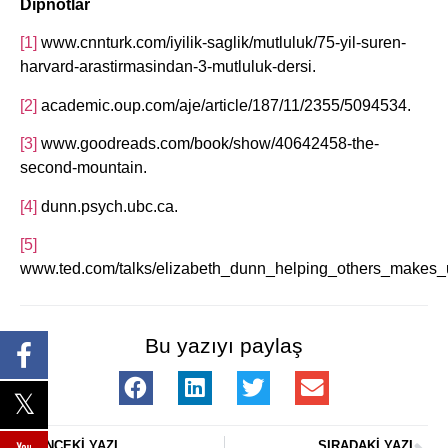
Dipnotlar
[1]
www.cnnturk.com/iyilik-saglik/mutluluk/75-yil-suren-
harvard-arastirmasindan-3-mutluluk-dersi.
[2]
academic.oup.com/aje/article/187/11/2355/5094534.
[3]
www.goodreads.com/book/show/40642458-the-
second-mountain.
[4]
dunn.psych.ubc.ca.
[5]
www.ted.com/talks/elizabeth_dunn_helping_others_makes_
Bu yazıyı paylaş
ÖNCEKI YAZI
SIRADAKI YAZI