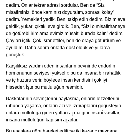
dedim. Onlar tekrar adresi sordular. Ben de “Siz
misafirsiniz, önce karnınızı doyuralım, sonrası kolay”
dedim. Yemekleri yedik. Beni takip edin dedim. Bizim eve
geldik, yukarı çıktık, eve girdik. Ben, “Sizi o misafirhaneye
de götürebilirim ama evimiz müsait, burada kalın” dedim.
Çayları içtik, Çok ısrar ettiler, ben de oraya götürdüm ve
ayrıldım. Daha sonra onlarla dost olduk ve yıllarca
görüştük.
Karşılıksız yardım eden insanların beyninde endorfin
hormonunun seviyesi yükselir; bu da insana bir rahatlık
ve iç huzuru verir, böylece insan kendisini çok iyi
hisseder. İşte bu mutluluğun resmidir.
Başkalarının sevinçlerini paylaşma, onların lezzetlerini
ruhunda yaşama, onların acı ve ızdıraplarını göğüsleyip
onlara mutluluğa giden yolları açma gibi insanî vasıflar,
insana mutluluğun kapısını açarlar.
Bu esaslara göre hareket edilirse iki kazanç meydana