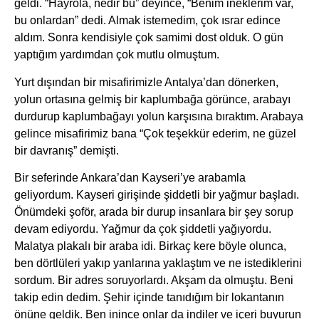
geldi. “Hayrola, nedir bu” deyince, “Benim ineklerim var,
bu onlardan” dedi. Almak istemedim, çok ısrar edince
aldım. Sonra kendisiyle çok samimi dost olduk. O gün
yaptığım yardımdan çok mutlu olmuştum.
Yurt dışından bir misafirimizle Antalya’dan dönerken,
yolun ortasına gelmiş bir kaplumbağa görünce, arabayı
durdurup kaplumbağayı yolun karşısına bıraktım. Arabaya
gelince misafirimiz bana “Çok teşekkür ederim, ne güzel
bir davranış” demişti.
Bir seferinde Ankara’dan Kayseri’ye arabamla
geliyordum. Kayseri girişinde şiddetli bir yağmur başladı.
Önümdeki şoför, arada bir durup insanlara bir şey sorup
devam ediyordu. Yağmur da çok şiddetli yağıyordu.
Malatya plakalı bir araba idi. Birkaç kere böyle olunca,
ben dörtlüleri yakıp yanlarına yaklaştım ve ne istediklerini
sordum. Bir adres soruyorlardı. Akşam da olmuştu. Beni
takip edin dedim. Şehir içinde tanıdığım bir lokantanın
önüne geldik. Ben inince onlar da indiler ve içeri buyurun