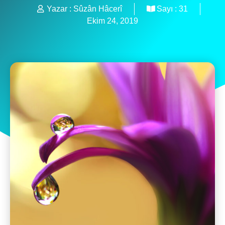
Yazar :
Sûzân Hâcerî
Sayı :
31
Ekim 24, 2019