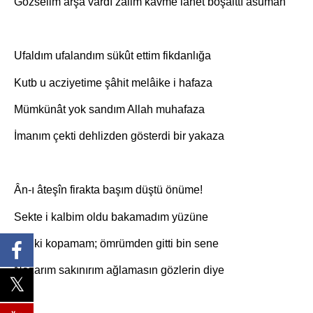
Gözselim arşa vardı zâlim kavme lânet boşalttı âsumân
Ufaldım ufalandım sükût ettim fikdanlığa
Kutb u acziyetime şâhit melâike i hafaza
Mümkünât yok sandım Allah muhafaza
İmanım çekti dehlizden gösterdi bir yakaza
Ân-ı âteşîn firakta başım düştü önüme!
Sekte i kalbim oldu bakamadım yüzüne
Sanki kopamam; ömrümden gitti bin sene
Nazarım sakınırım ağlamasın gözlerin diye