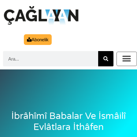
Abonelik
İbrâhîmî Babalar Ve İsmâilî
Evlâtlara İthâfen