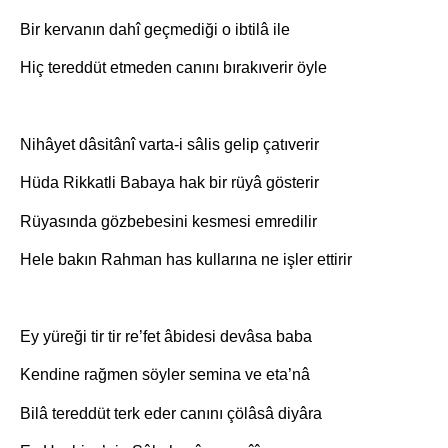
Bir kervanın dahî geçmediği o ibtilâ ile
Hiç tereddüt etmeden canını bırakıverir öyle
Nihâyet dâsitânî varta-i sâlis gelip çatıverir
Hüda Rikkatli Babaya hak bir rüyâ gösterir
Rüyasında gözbebesini kesmesi emredilir
Hele bakın Rahman has kullarına ne işler ettirir
Ey yüreği tir tir re’fet âbidesi devâsa baba
Kendine rağmen söyler semina ve eta’nâ
Bilâ tereddüt terk eder canını çölâsâ diyâra