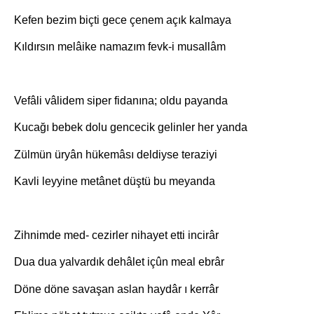
Kefen bezim biçti gece çenem açık kalmaya
Kıldırsın melâike namazım fevk-i musallâm
Vefâli vâlidem siper fidanına; oldu payanda
Kucağı bebek dolu gencecik gelinler her yanda
Zülmün üryân hükemâsı deldiyse teraziyi
Kavli leyyine metânet düştü bu meyanda
Zihnimde med- cezirler nihayet etti incirâr
Dua dua yalvardık dehâlet içûn meal ebrâr
Döne döne savaşan aslan haydâr ı kerrâr