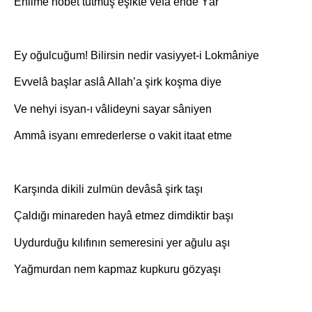
Ehlime nöbet tutmuş eşikte vefâ ende Yâr
Ey oğulcuğum! Bilirsin nedir vasiyyet-i Lokmâniye
Evvelâ başlar aslâ Allah’a şirk koşma diye
Ve nehyi isyan-ı vâlideyni sayar sâniyen
Ammâ isyanı emrederlerse o vakit itaat etme
Karşında dikili zulmün devâsâ şirk taşı
Çaldığı minareden hayâ etmez dimdiktir başı
Uydurduğu kılıfının semeresini yer ağulu aşı
Yağmurdan nem kapmaz kupkuru gözyaşı