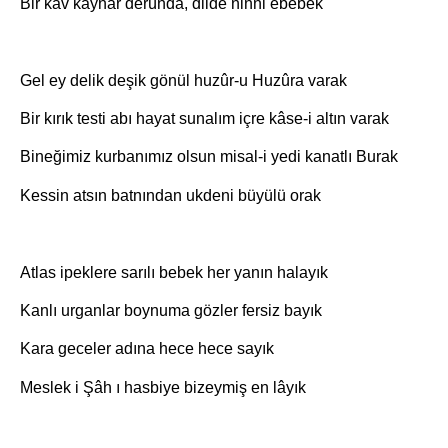
Bir kav kaynar derûnda, dilde ninni ebebek
Gel ey delik deşik gönül huzûr-u Huzûra varak
Bir kırık testi abı hayat sunalım içre kâse-i altın varak
Bineğimiz kurbanımız olsun misal-i yedi kanatlı Burak
Kessin atsın batnından ukdeni büyülü orak
Atlas ipeklere sarılı bebek her yanın halayık
Kanlı urganlar boynuma gözler fersiz bayık
Kara geceler adına hece hece sayık
Meslek i Şâh ı hasbiye bizeymiş en lâyık