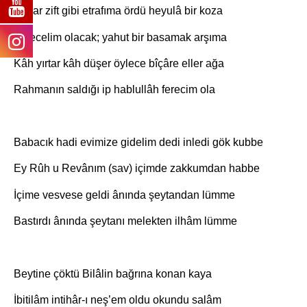
Anılar zift gibi etrafıma ördü heyulâ bir koza
Ya ecelim olacak; yahut bir basamak arşıma
Kâh yırtar kâh düşer öylece bîçâre eller ağa
Rahmanın saldığı ip hablullâh ferecim ola
Babacık hadi evimize gidelim dedi inledi gök kubbe
Ey Rûh u Revânım (sav) içimde zakkumdan habbe
İçime vesvese geldi ânında şeytandan lümme
Bastırdı ânında şeytanı melekten ilhâm lümme
Beytine çöktü Bilâlin bağrına konan kaya
İbitilâm intihâr-ı neş’em oldu okundu salâm