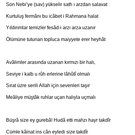
Son Nebi’ye (sav) yükselir sath ı arzdan salavat
Kurtuluş fermânı bu icâbet i Rahmana halat
Yıldırımlar temizler fesâd-i arzı arza uzanır
Ölümüne tutunan topluca maiyyete erer heyhât
Avâlimler arasında uzanan kırmızı bir halı,
Seviye i kalb u rûh erlerine lâhûtî olmalı
Sırat üzre serili Allah için sevenleri taşır
Meâliye müştâk ruhlar uçan halıyla uçmalı
Büşrâ size ey gurebâ! Hudâ etti mahzı hayr takdîr
Cümle kâinat ins cân eyledi size takdîr