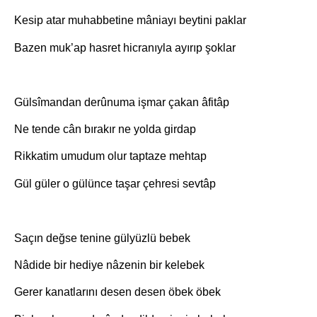
Kesip atar muhabbetine mâniayı beytini paklar
Bazen muk’ap hasret hicranıyla ayırıp şoklar
Gülsîmandan derûnuma işmar çakan âfitâp
Ne tende cân bırakır ne yolda girdap
Rikkatim umudum olur taptaze mehtap
Gül güler o gülünce taşar çehresi sevtâp
Saçın değse tenine gülyüzlü bebek
Nâdide bir hediye nâzenin bir kelebek
Gerer kanatlarını desen desen öbek öbek