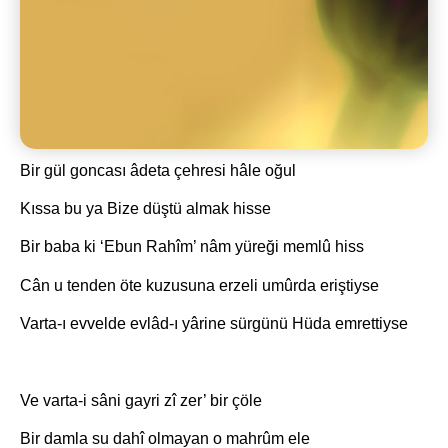
Bir gül goncası âdeta çehresi hâle oğul
Kıssa bu ya Bize düştü almak hisse
Bir baba ki ‘Ebun Rahîm’ nâm yüreği memlû hiss
Cân u tenden öte kuzusuna erzeli umûrda eriştiyse
Varta-ı evvelde evlâd-ı yârine sürgünü Hüda emrettiyse
Ve varta-i sâni gayri zî zer’ bir çöle
Bir damla su dahî olmayan o mahrûm ele