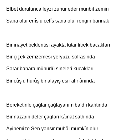
Elbet durulunca feyzi zuhur eder münbit zemin
Sana olur enîs u celîs sana olur rengin barınak
Bir inayet beklentisi ayakta tutar titrek bacakları
Bir çiçek zemzemesi yeryüzü sofrasında
Sarar bahara mühürlü sineleri kucakları
Bir cûş u hurûş bir alayiş esir alır ânında
Bereketinle çağlar çağlayanım ba’d ı kahtında
Bir nazarın deler çağları kâinat sathında
Âyinemize Sen yansır muhâl mümkîn olur