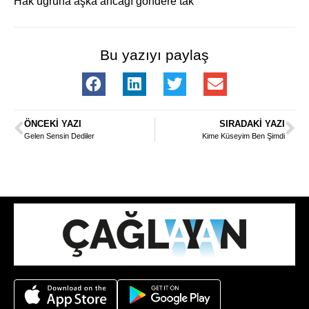
Hak uğruna aşka ancağı göndere tak
Bu yazıyı paylaş
ÖNCEKI YAZI
SIRADAKI YAZI
Gelen Sensin Dediler
Kime Küseyim Ben Şimdi