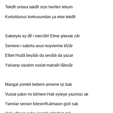
Tekdîr onlara takdîr size henîen lekum
Kurtuldunuz korkusundan ya etse tekdîr
Sabreyle ey dîl i mecrûh! Etme şikeste zâr
Semere-i sabırla avun koyverme bîzâr
Elbet Hudâ beyâdı da sevâdı da yazar
Yalvarıp varalım vuslat mahalli lâlezâr
Mangal yürekli bebem annene iyi bak
Vuslat yakın mı bilmem Hak eyleye yazımızı ak
Yarınlar sensin bilesin!Kalmasın gizli sak