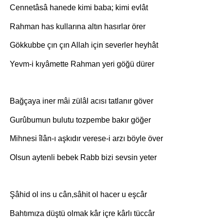
Cennetâsâ hanede kimi baba; kimi evlât
Rahman has kullarına altın hasırlar örer
Gökkubbe çın çın Allah için severler heyhât
Yevm-i kıyâmette Rahman yeri göğü dürer
Bağçaya iner mâi zülâl acısı tatlanır göver
Gurûbumun bulutu tozpembe bakır göğer
Mihnesi îlân-ı aşkıdır verese-i arzı böyle över
Olsun aytenli bebek Rabb bizi sevsin yeter
Şâhid ol ins u cân,sâhit ol hacer u eşcâr
Bahtımıza düştü olmak kâr içre kârlı tüccâr