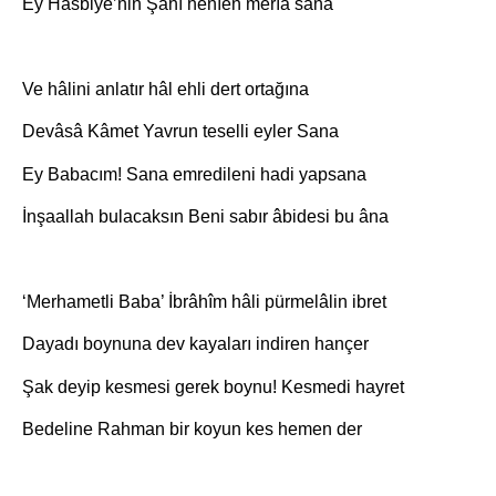
Ey Hasbiye’nin Şâhı henîen merîâ sana
Ve hâlini anlatır hâl ehli dert ortağına
Devâsâ Kâmet Yavrun teselli eyler Sana
Ey Babacım! Sana emredileni hadi yapsana
İnşaallah bulacaksın Beni sabır âbidesi bu âna
‘Merhametli Baba’ İbrâhîm hâli pürmelâlin ibret
Dayadı boynuna dev kayaları indiren hançer
Şak deyip kesmesi gerek boynu! Kesmedi hayret
Bedeline Rahman bir koyun kes hemen der