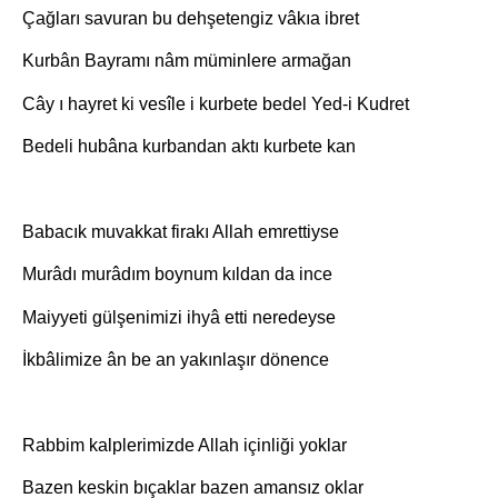
Çağları savuran bu dehşetengiz vâkıa ibret
Kurbân Bayramı nâm müminlere armağan
Cây ı hayret ki vesîle i kurbete bedel Yed-i Kudret
Bedeli hubâna kurbandan aktı kurbete kan
Babacık muvakkat firakı Allah emrettiyse
Murâdı murâdım boynum kıldan da ince
Maiyyeti gülşenimizi ihyâ etti neredeyse
İkbâlimize ân be an yakınlaşır dönence
Rabbim kalplerimizde Allah içinliği yoklar
Bazen keskin bıçaklar bazen amansız oklar