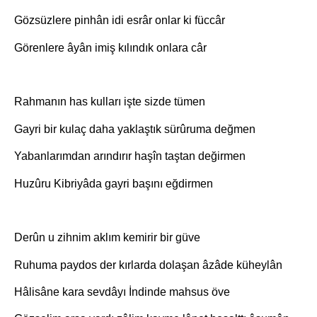
Gözsüzlere pinhân idi esrâr onlar ki füccâr
Görenlere âyân imiş kılındık onlara câr
Rahmanın has kulları işte sizde tümen
Gayri bir kulaç daha yaklaştık sürûruma değmen
Yabanlarımdan arındırır haşîn taştan değirmen
Huzûru Kibriyâda gayri başını eğdirmen
Derûn u zihnim aklım kemirir bir güve
Ruhuma paydos der kırlarda dolaşan âzâde küheylân
Hâlisâne kara sevdâyı İndinde mahsus öve