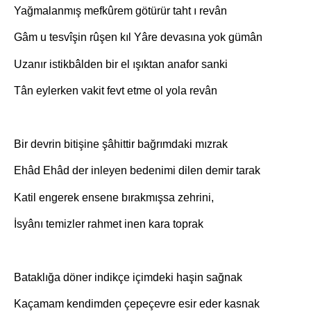
Yağmalanmış mefkûrem götürür taht ı revân
Gâm u tesvîşin rûşen kıl Yâre devasına yok gümân
Uzanır istikbâlden bir el ışıktan anafor sanki
Tân eylerken vakit fevt etme ol yola revân
Bir devrin bitişine şâhittir bağrımdaki mızrak
Ehâd Ehâd der inleyen bedenimi dilen demir tarak
Katil engerek ensene bırakmışsa zehrini,
İsyânı temizler rahmet inen kara toprak
Bataklığa döner indikçe içimdeki haşin sağnak
Kaçamam kendimden çepeçevre esir eder kasnak