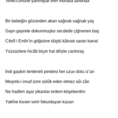
Teveccühüne yanmışlar erer murâda tahtında
Bir bebeğin gözünden akan sağnak sağnak yaş
Gayrı gayrete dokunmuştur secdede çiğnenen baş
Cibrîl i Emîn’in göğsüne düştü kâinatı saran kanat
Yüzsüzlere hicâb biçer hal diliyle canhıraş
İndi gaybın tenteneli perdesi her uzuv dolu iz’an
Meşreb-i insaf üzre sülûk eden etmez sûi zân
Ne hadleri aşar yikanlar erdem köşebentini
Yakîne kıvam verir fokurdayan kazan