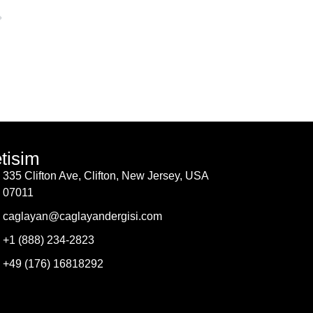
etisim
335 Clifton Ave, Clifton, New Jersey, USA
07011
caglayan@caglayandergisi.com
+1 (888) 234-2823
+49 (176) 16818292