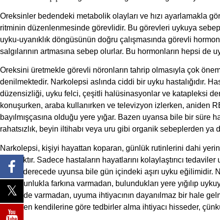
Oreksinler bedendeki metabolik olayları ve hızı ayarlamakla gör
ritminin düzenlenmesinde görevlidir. Bu görevleri uykuya sebep
uyku-uyanıklık döngüsünün doğru çalışmasında görevli hormonlar
salgılarının artmasına sebep olurlar. Bu hormonların hepsi de uy
Oreksini üretmekle görevli nöronların tahrip olmasıyla çok önemli
denilmektedir. Narkolepsi aslında ciddi bir uyku hastalığıdır. Has
düzensizliği, uyku felci, çeşitli halüsinasyonlar ve katapleksi de
konuşurken, araba kullanırken ve televizyon izlerken, aniden R
bayılmışçasına olduğu yere yığar. Bazen uyansa bile bir süre har
rahatsızlık, beyin iltihabı veya uru gibi organik sebeplerden ya 
Narkolepsi, kişiyi hayattan koparan, günlük rutinlerini dahi yer
hastalıktır. Sadece hastaların hayatlarını kolaylaştırıcı tedavil
yeterli derecede uyunsa bile gün içindeki aşırı uyku eğilimidir.
de çoğunlukla farkına varmadan, bulundukları yere yığılıp uykuya
bazen de varmadan, uyuma ihtiyacının dayanılmaz bir hale gelmesi
yaparken kendilerine göre tedbirler alma ihtiyacı hisseder, çünk