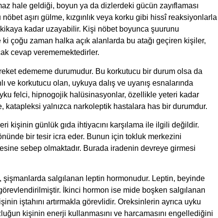
maz hale geldiği, boyun ya da dizlerdeki gücün zayıflaması
öbet aşırı gülme, kızgınlık veya korku gibi hissî reaksiyonlarla
dakikaya kadar uzayabilir. Kişi nöbet boyunca şuurunu
 ki çoğu zaman halka açık alanlarda bu atağı geçiren kişiler,
cak cevap verememektedirler.
reket edememe durumudur. Bu korkutucu bir durum olsa da
nlı ve korkutucu olan, uykuya dalış ve uyanış esnalarında
ku felci, hipnogojik halüsinasyonlar, özellikle yeteri kadar
, katapleksi yalnızca narkoleptik hastalara has bir durumdur.
i kişinin günlük gıda ihtiyacını karşılama ile ilgili değildir.
önünde bir tesir icra eder. Bunun için tokluk merkezini
ine sebep olmaktadır. Burada iradenin devreye girmesi
lki, şişmanlarda salgılanan leptin hormonudur. Leptin, beyinde
görevlendirilmiştir. İkinci hormon ise mide boşken salgılanan
şinin iştahını artırmakla görevlidir. Oreksinlerin ayrıca uyku
luğun kişinin enerji kullanmasını ve harcamasını engellediğini