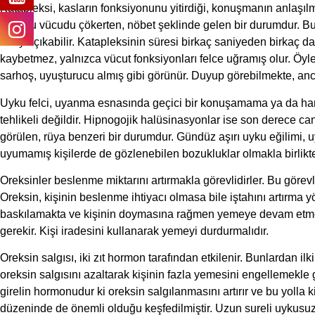
Katapleksi, kasların fonksiyonunu yitirdiği, konuşmanın anlaşıl
sonucu vücudu çökerten, nöbet şeklinde gelen bir durumdur. Bu n
ortaya çıkabilir. Katapleksinin süresi birkaç saniyeden birkaç 
kaybetmez, yalnızca vücut fonksiyonları felce uğramış olur. Öyle
sarhoş, uyuşturucu almış gibi görünür. Duyup görebilmekte, an
Uyku felci, uyanma esnasında geçici bir konuşamama ya da ha
tehlikeli değildir. Hipnogojik halüsinasyonlar ise son derece ca
görülen, rüya benzeri bir durumdur. Gündüz aşırı uyku eğilimi, uy
uyumamış kişilerde de gözlenebilen bozukluklar olmakla birlikte
Oreksinler beslenme miktarını artırmakla görevlidirler. Bu görevler
Oreksin, kişinin beslenme ihtiyacı olmasa bile iştahını artırma y
baskılamakta ve kişinin doymasına rağmen yemeye devam etmes
gerekir. Kişi iradesini kullanarak yemeyi durdurmalıdır.
Oreksin salgısı, iki zıt hormon tarafından etkilenir. Bunlardan i
oreksin salgısını azaltarak kişinin fazla yemesini engellemekle 
girelin hormonudur ki oreksin salgılanmasını artırır ve bu yolla ki
düzeninde de önemli olduğu keşfedilmiştir. Uzun sureli uykusuz