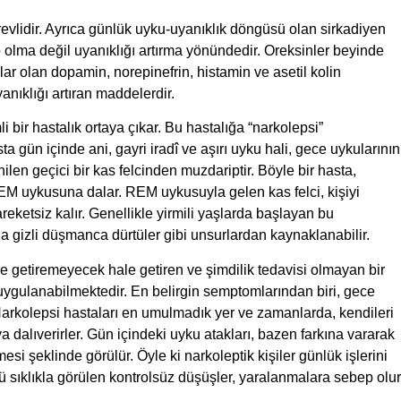
evlidir. Ayrıca günlük uyku-uyanıklık döngüsü olan sirkadiyen
 olma değil uyanıklığı artırma yönündedir. Oreksinler beyinde
 olan dopamin, norepinefrin, histamin ve asetil kolin
anıklığı artıran maddelerdir.
 bir hastalık ortaya çıkar. Bu hastalığa “narkolepsi”
ta gün içinde ani, gayri iradî ve aşırı uyku hali, gece uykularının
nilen geçici bir kas felcinden muzdariptir. Böyle bir hasta,
EM uykusuna dalar. REM uykusuyla gelen kas felci, kişiyi
eketsiz kalır. Genellikle yirmili yaşlarda başlayan bu
da gizli düşmanca dürtüler gibi unsurlardan kaynaklanabilir.
ine getiremeyecek hale getiren ve şimdilik tedavisi olmayan bir
er uygulanabilmektedir. En belirgin semptomlarından biri, gece
 Narkolepsi hastaları en umulmadık yer ve zamanlarda, kendileri
 dalıverirler. Gün içindeki uyku atakları, bazen farkına vararak
 şeklinde görülür. Öyle ki narkoleptik kişiler günlük işlerini
ü sıklıkla görülen kontrolsüz düşüşler, yaralanmalara sebep olur