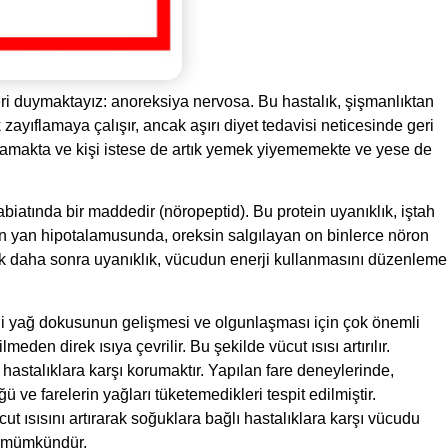
ri duymaktayız: anoreksiya nervosa. Bu hastalık, şişmanlıktan
zayıflamaya çalışır, ancak aşırı diyet tedavisi neticesinde geri
amakta ve kişi istese de artık yemek yiyememekte ve yese de
biatında bir maddedir (nöropeptid). Bu protein uyanıklık, iştah
nin yan hipotalamusunda, oreksin salgılayan on binlerce nöron
ancak daha sonra uyanıklık, vücudun enerji kullanmasını düzenleme
ngi yağ dokusunun gelişmesi ve olgunlaşması için çok önemli
en direk ısıya çevrilir. Bu şekilde vücut ısısı artırılır.
stalıklara karşı korumaktır. Yapılan fare deneylerinde,
ve farelerin yağları tüketemedikleri tespit edilmiştir.
ut ısısını artırarak soğuklara bağlı hastalıklara karşı vücudu
k mümkündür.