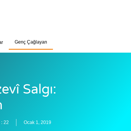
Genç Çağlayan
ar
evî Salgı:
n
 :
22
Ocak 1, 2019