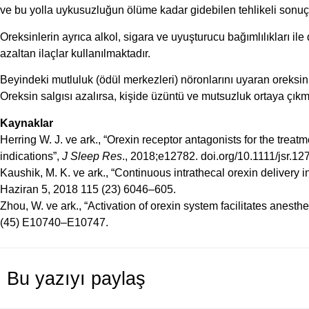
ve bu yolla uykusuzluğun ölüme kadar gidebilen tehlikeli sonuç
Oreksinlerin ayrıca alkol, sigara ve uyuşturucu bağımlılıkları ile 
azaltan ilaçlar kullanılmaktadır.
Beyindeki mutluluk (ödül merkezleri) nöronlarını uyaran oreksinle
Oreksin salgısı azalırsa, kişide üzüntü ve mutsuzluk ortaya çıkm
Kaynaklar
Herring W. J. ve ark., “Orexin receptor antagonists for the treat
indications”,
J Sleep Res
., 2018;e12782. doi.org/10.1111/jsr.12
Kaushik, M. K. ve ark., “Continuous intrathecal orexin delivery 
Haziran 5, 2018 115 (23) 6046–605.
Zhou, W. ve ark., “Activation of orexin system facilitates anest
(45) E10740–E10747.
Bu yazıyı paylaş