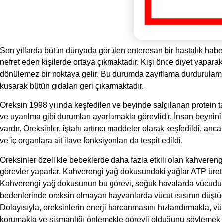
Son yıllarda bütün dünyada görülen enteresan bir hastalık habe
nefret eden kişilerde ortaya çıkmaktadır. Kişi önce diyet yaparak 
dönülemez bir noktaya gelir. Bu durumda zayıflama durdurulam
kusarak bütün gıdaları geri çıkarmaktadır.
Oreksin 1998 yılında keşfedilen ve beyinde salgılanan protein ta
ve uyarılma gibi durumları ayarlamakla görevlidir. İnsan beyni
vardır. Oreksinler, iştahı artırıcı maddeler olarak keşfedildi, 
ve iç organlara ait ilave fonksiyonları da tespit edildi.
Oreksinler özellikle bebeklerde daha fazla etkili olan kahvere
görevler yaparlar. Kahverengi yağ dokusundaki yağlar ATP üretilmed
Kahverengi yağ dokusunun bu görevi, soğuk havalarda vücudu ha
bedenlerinde oreksin olmayan hayvanlarda vücut ısısının düştüğü 
Dolayısıyla, oreksinlerin enerji harcanmasını hızlandırmakla, vüc
korumakla ve şişmanlığı önlemekle görevli olduğunu söyleme