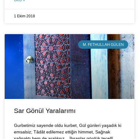
OKU »
1 Ekim 2018
M. FETHULLAH GÜLEN
Sar Gönül Yaralarımı
Gurbetimiz sayende oldu kurbet, Gül günleri yaşadık ki
emsalsiz; Tâdât edilemez ettiğin himmet, Sağnak
sağnaktı hem de aralıksız. İhsanlar gördük tecellî