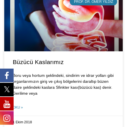
PROF. DR. ÖMER YILDIZ
Büzücü Kaslarımız
Boru veya hortum şeklindeki, sindirim ve idrar yolları gibi
organlarımızın giriş ve çıkış bölgelerini daraltıp büzen
daire şeklindeki kaslara Sfinkter kası(büzücü kas) denir.
Gerilime veya
OKU »
1 Ekim 2018