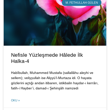
M. FETHULLAH GÜLEN
Nefisle Yüzleşmede Hâlede İlk
Halka-4
Habîbullah, Muhammed Mustafa (sallallâhu aleyhi ve
sellem); veliyyullah ise Aliyyü’l-Murtaza idi. O hayata
gözlerini açtığı andan itibaren, istikbalin haydar-ı kerrârı,
fatih-i Hayber’i, damad-ı Şehinşâh namzedi
OKU »