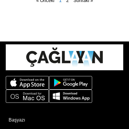
« Önceki
1
2
Sonraki »
Başyazı